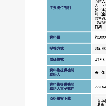
心匯入
入）、
主要欄位說明
號（金
別（金
監督管
（智慧
日期
資料量
約100
授權方式
政府資
編碼格式
UTF-8
資料集提供機關
張小姐
聯絡人
資料集提供機關
openda
聯絡人電子郵件
原始檔案下載
台中
氣業