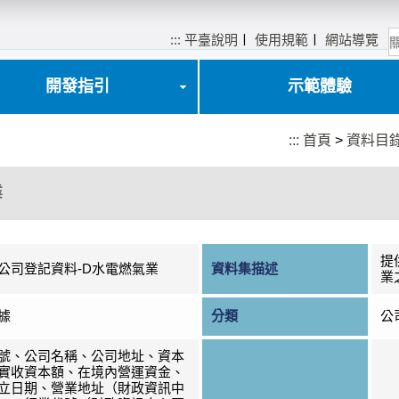
:::
平臺說明
〡
使用規範
〡
網站導覽
開發指引
示範體驗
:::
首頁
>
資料目
業
提
公司登記資料-D水電燃氣業
資料集描述
業
據
分類
公
號、公司名稱、公司地址、資本
實收資本額、在境內營運資金、
立日期、營業地址（財政資訊中