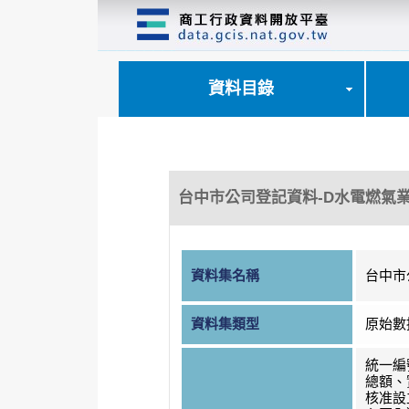
跳
到
主
要
內
資料目錄
容
區
塊
台中市公司登記資料-D水電燃氣
資料集名稱
台中市
資料集類型
原始數
統一編
總額、
核准設