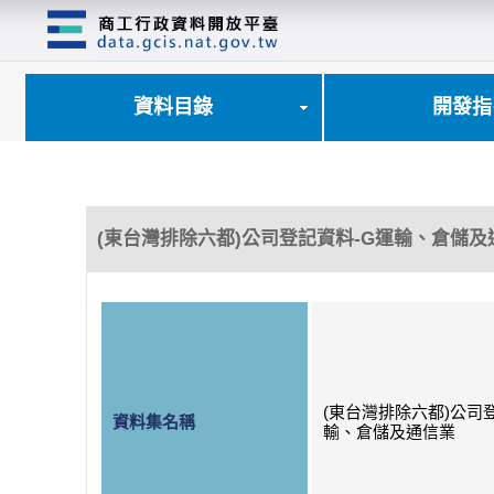
跳
到
主
要
內
資料目錄
開發指
容
區
塊
(東台灣排除六都)公司登記資料-G運輸、倉儲及
(東台灣排除六都)公司
資料集名稱
輸、倉儲及通信業