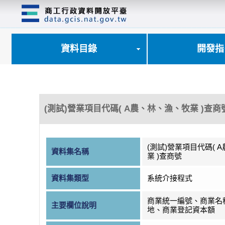
跳
到
主
要
內
資料目錄
開發指
容
區
塊
(測試)營業項目代碼( A農、林、漁、牧業 )查商
(測試)營業項目代碼( 
資料集名稱
業 )查商號
資料集類型
系統介接程式
商業統一編號、商業名
主要欄位說明
地、商業登記資本額