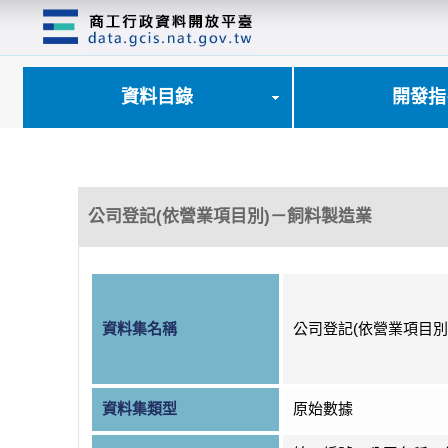
跳
到
主
要
內
資料目錄
開發指
容
區
塊
公司登記(依營業項目別)－飼料製造業
資料集名稱
公司登記(依營業項目別
資料集類型
原始數據