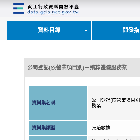
跳
到
主
要
內
資料目錄
開發指
容
區
塊
公司登記(依營業項目別)－殯葬禮儀服務業
公司登記(依營業項目別
資料集名稱
務業
資料集類型
原始數據