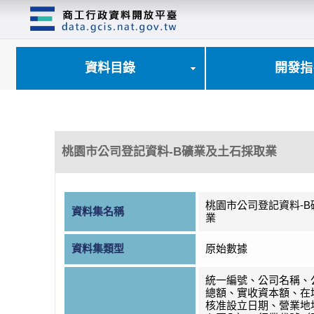
跳
到
主
要
內
資料目錄
開發指
容
區
塊
桃園市公司登記資料-B礦業及土石採取業
桃園市公司登記資料-
資料集名稱
業
資料集類型
原始數據
統一編號、公司名稱、
總額、實收資本額、在
核准設立日期、營業地