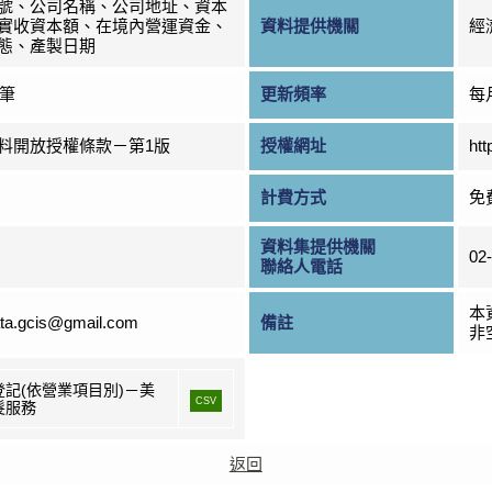
號、公司名稱、公司地址、資本
實收資本額、在境內營運資金、
資料提供機關
經
態、產製日期
7筆
更新頻率
每
料開放授權條款－第1版
授權網址
htt
計費方式
免
資料集提供機關
02
聯絡人電話
本
ta.gcis@gmail.com
備註
非
登記(依營業項目別)－美
CSV
髮服務
返回