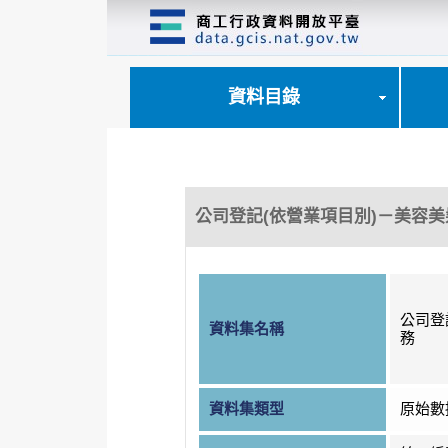
跳
到
主
要
內
資料目錄
容
區
塊
公司登記(依營業項目別)－美容
公司登
資料集名稱
務
資料集類型
原始數