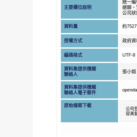
統一編
主要欄位說明
總額、
公司狀
資料量
約752
授權方式
政府資
編碼格式
UTF-8
資料集提供機關
張小姐
聯絡人
資料集提供機關
openda
聯絡人電子郵件
原始檔案下載
公司
容美