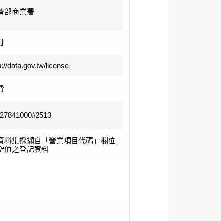
濟部商業署
月
p://data.gov.tw/license
費
-27841000#2513
資料集採擷自「營業項目代碼」欄位
空值之登記資料