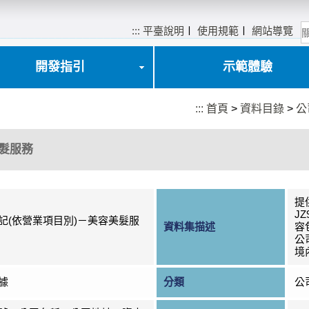
:::
平臺說明
〡
使用規範
〡
網站導覽
開發指引
示範體驗
:::
首頁
>
資料目錄
>
公
美髮服務
提
J
記(依營業項目別)－美容美髮服
資料集描述
容
公
境
據
分類
公