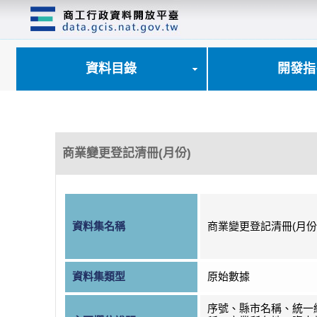
跳
到
主
要
內
資料目錄
開發指
容
區
塊
商業變更登記清冊(月份)
資料集名稱
商業變更登記清冊(月份
資料集類型
原始數據
序號、縣市名稱、統一