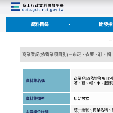
跳
到
主
要
內
資料目錄
開發指
容
區
塊
:::
商業登記(依營業項目別)－布疋、衣著、鞋、帽
商業登記(依營業項目別
資料集名稱
著、鞋、帽、傘、服飾
資料集類型
原始數據
統一編號、商業名稱、
主要欄位說明