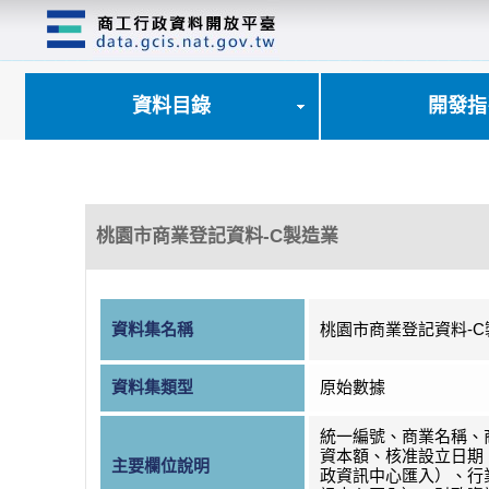
跳
到
主
要
內
資料目錄
開發指
容
區
塊
桃園市商業登記資料-C製造業
資料集名稱
桃園市商業登記資料-C
資料集類型
原始數據
統一編號、商業名稱、
資本額、核准設立日期
主要欄位說明
政資訊中心匯入）、行