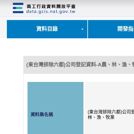
跳
到
主
要
內
資料目錄
開發指
容
區
塊
(東台灣排除六都)公司登記資料-A農、林、漁、
(東台灣排除六都)公司
資料集名稱
林、漁、牧業