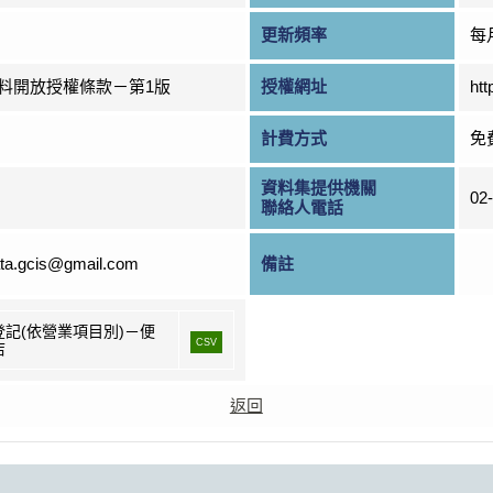
更新頻率
每
料開放授權條款－第1版
授權網址
htt
計費方式
免
資料集提供機關
02
聯絡人電話
ta.gcis@gmail.com
備註
登記(依營業項目別)－便
CSV
店
返回