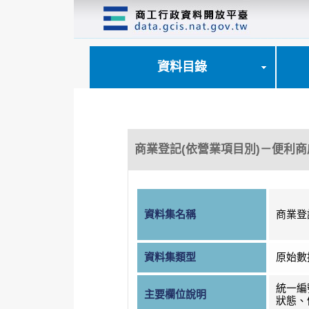
跳
到
主
要
內
資料目錄
容
區
塊
商業登記(依營業項目別)－便利商
資料集名稱
商業登
資料集類型
原始數
統一編
主要欄位說明
狀態、