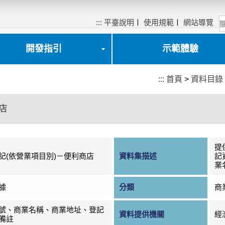
:::
平臺說明
〡
使用規範
〡
網站導覽
開發指引
示範體驗
:::
首頁
>
資料目錄
店
提
記(依營業項目別)－便利商店
資料集描述
記
業
據
分類
商
號、商業名稱、商業地址、登記
資料提供機關
經
備註