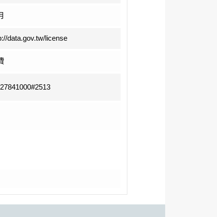
月
p://data.gov.tw/license
費
-27841000#2513