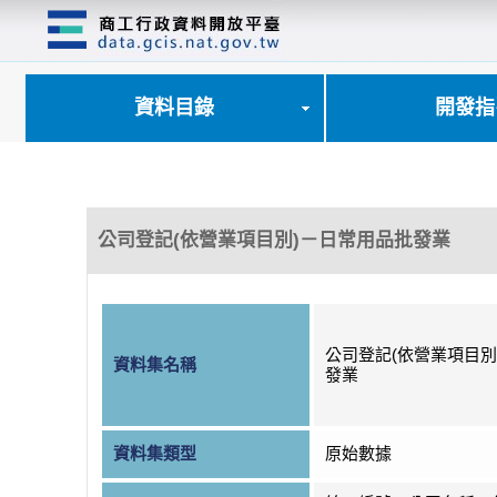
跳
到
主
要
內
資料目錄
開發指
容
區
塊
公司登記(依營業項目別)－日常用品批發業
公司登記(依營業項目別
資料集名稱
發業
資料集類型
原始數據