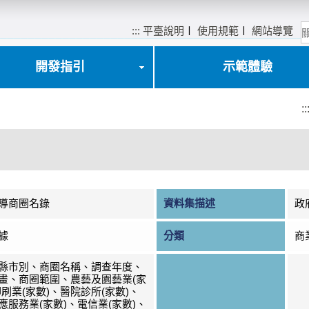
:::
平臺說明
〡
使用規範
〡
網站導覽
開發指引
示範體驗
::
導商圈名錄
資料集描述
政
據
分類
商
縣市別、商圈名稱、調查年度、
畫、商圈範圍、農藝及園藝業(家
印刷業(家數)、醫院診所(家數)、
應服務業(家數)、電信業(家數)、