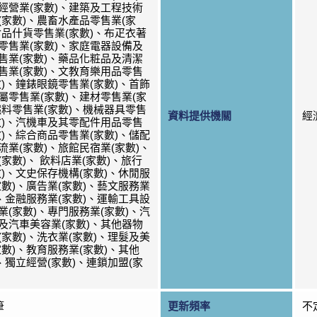
經營業(家數)、建築及工程技術
(家數)、農畜水產品零售業(家
食品什貨零售業(家數)、布疋衣著
零售業(家數)、家庭電器設備及
售業(家數)、藥品化粧品及清潔
售業(家數)、文教育樂用品零售
數)、鐘錶眼鏡零售業(家數)、首飾
屬零售業(家數)、建材零售業(家
燃料零售業(家數)、機械器具零售
資料提供機關
經
數)、汽機車及其零配件用品零售
數)、綜合商品零售業(家數)、儲配
流業(家數)、旅館民宿業(家數)、
(家數)、 飲料店業(家數)、旅行
數)、文史保存機構(家數)、休閒服
家數)、廣告業(家數)、藝文服務業
)、金融服務業(家數)、運輸工具設
業(家數)、專門服務業(家數)、汽
及汽車美容業(家數)、其他器物
(家數)、洗衣業(家數)、理髮及美
家數)、教育服務業(家數)、其他
)、獨立經營(家數)、連鎖加盟(家
筆
更新頻率
不