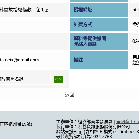
料開放授權條款－第1版
授權網址
htt
計費方式
免
資料集提供機關
02
聯絡人電話
自
ta.gcis@gmail.com
備註
經
輔導商圈名錄
CSV
返回
主辦單位：經濟部商業發展署 |
全國商工行
中正區福州街15號)
執行單位：宏碁資訊服務股份有限公司
網站支援Edge(含相容IE 模式)、Firefox、Sa
最佳瀏覽解析度為1024 ×768