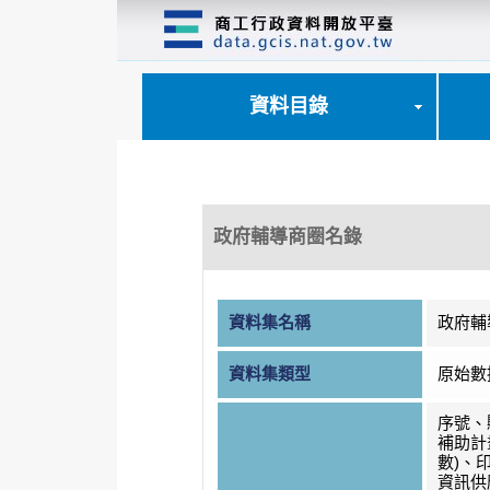
跳
到
主
要
內
資料目錄
容
區
塊
政府輔導商圈名錄
資料集名稱
政府輔
資料集類型
原始數
序號、
補助計
數)、
資訊供