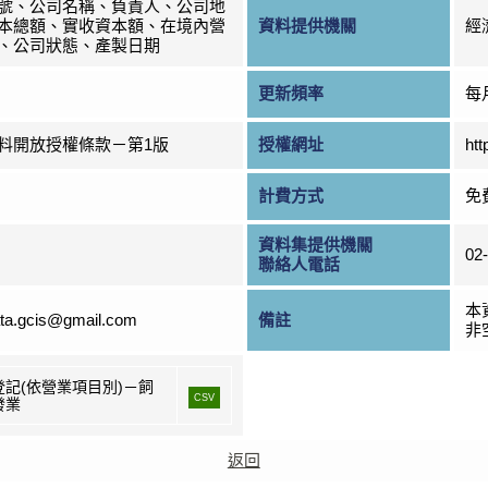
號、公司名稱、負責人、公司地
本總額、實收資本額、在境內營
資料提供機關
經
、公司狀態、產製日期
更新頻率
每
料開放授權條款－第1版
授權網址
htt
計費方式
免
資料集提供機關
02
聯絡人電話
本
ta.gcis@gmail.com
備註
非
登記(依營業項目別)－飼
CSV
發業
返回