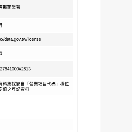
濟部商業署
月
p://data.gov.tw/license
費
-27841000#2513
資料集採擷自「營業項目代碼」欄位
空值之登記資料