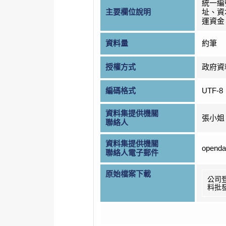
統一編
主要欄位說明
址、資
運資金
資料量
約筆
授權方式
政府資
編碼格式
UTF-8
資料集提供機關
張小姐
聯絡人
資料集提供機關
openda
聯絡人電子郵件
原始檔案下載
公司
料批