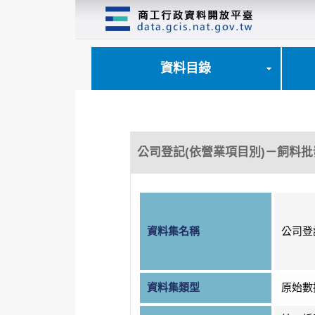
跳
到
主
要
內
資料目錄
容
區
塊
公司登記(依營業項目別)－飼料批
資料集名稱
公司登
資料集類型
原始數