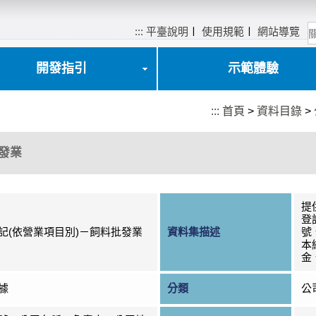
:::
平臺說明
〡
使用規範
〡
網站導覽
開發指引
示範體驗
:::
首頁
>
資料目錄
>
發業
提
登
記(依營業項目別)－飼料批發業
資料集描述
號
本
金
據
分類
公