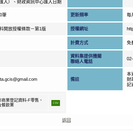
匯入）、財政資訊中心匯入日期
00筆
更新頻率
每
料開放授權條款－第1版
授權網址
htt
計費方式
免
資料集提供機關
02
聯絡人電話
本
ta.gcis@gmail.com
備註
財
記資
市商業登記資料-F零售、
CSV
及餐飲業
返回