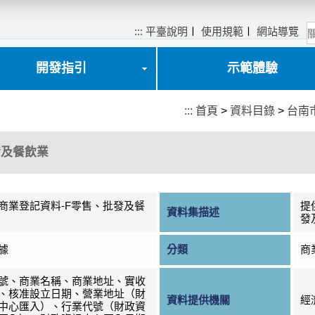
:::
平臺說明
〡
使用規範
〡
網站導覽
開發指引
示範體驗
:::
首頁
>
資料目錄
>
台南
發及餐飲業
商業登記資料-F零售、批發及餐
提
資料集描述
發
據
分類
商
號、商業名稱、商業地址、實收
、核准設立日期、營業地址（財
資料提供機關
經
中心匯入）、行業代號（財政資