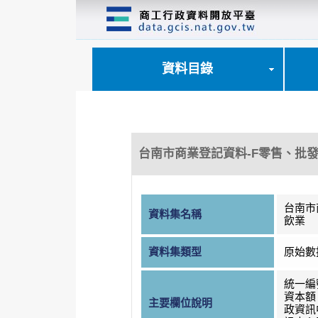
跳
到
主
要
內
資料目錄
容
區
塊
台南市商業登記資料-F零售、批
台南市
資料集名稱
飲業
資料集類型
原始數
統一編
資本額
主要欄位說明
政資訊