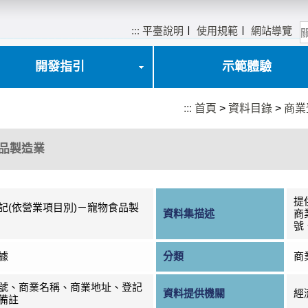
:::
平臺說明
〡
使用規範
〡
網站導覽
開發指引
示範體驗
:::
首頁
>
資料目錄
>
商業
食品製造業
提
記(依營業項目別)－寵物食品製
資料集描述
商
號
據
分類
商
號、商業名稱、商業地址、登記
資料提供機關
經
備註