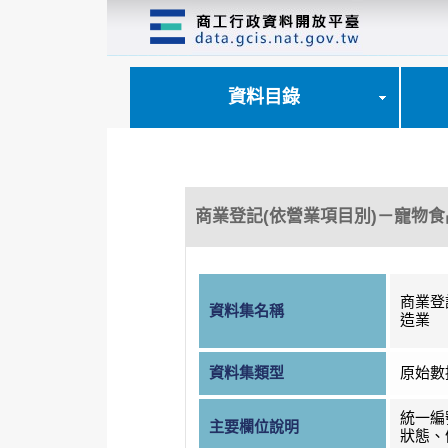
跳
到
主
要
內
資料目錄
容
區
塊
商業登記(依營業項目別)－寵物
商業登
資料集名稱
造業
資料集類型
原始數
統一編
主要欄位說明
狀態、