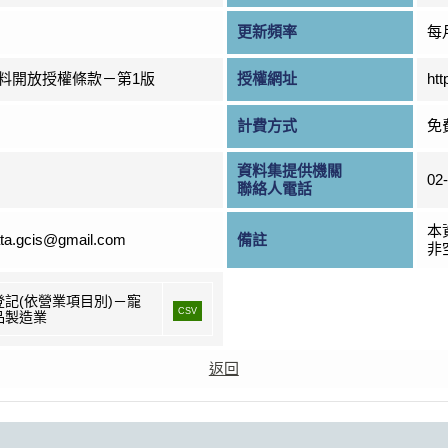
更新頻率
每
料開放授權條款－第1版
授權網址
htt
計費方式
免
資料集提供機關
02
聯絡人電話
本
ta.gcis@gmail.com
備註
非
登記(依營業項目別)－寵
CSV
品製造業
返回