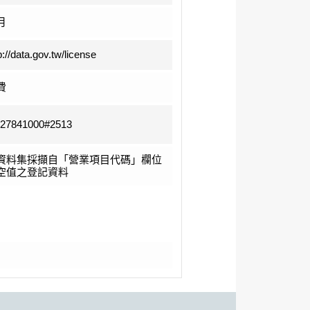
月
p://data.gov.tw/license
費
-27841000#2513
資料集採擷自「營業項目代碼」欄位
空值之登記資料