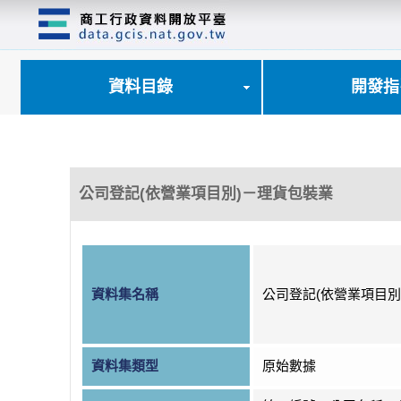
跳
到
主
要
內
資料目錄
開發指
容
區
塊
公司登記(依營業項目別)－理貨包裝業
資料集名稱
公司登記(依營業項目別
資料集類型
原始數據