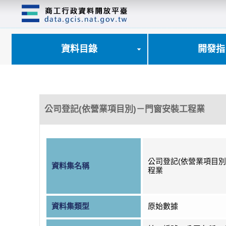
跳
到
主
要
內
資料目錄
開發指
容
區
塊
公司登記(依營業項目別)－門窗安裝工程業
公司登記(依營業項目別
資料集名稱
程業
資料集類型
原始數據