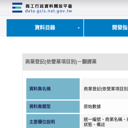
跳
到
主
要
內
資料目錄
開發指
容
區
塊
商業登記(依營業項目別)－翻譯業
資料集名稱
商業登記(依營業項目別
資料集類型
原始數據
統一編號、商業名稱、
主要欄位說明
狀態、備註