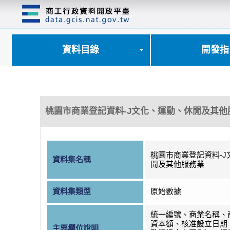
跳
到
主
要
內
資料目錄
開發指
容
區
塊
桃園市商業登記資料-J文化、運動、休閒及其他
桃園市商業登記資料-J
資料集名稱
閒及其他服務業
資料集類型
原始數據
統一編號、商業名稱、
資本額、核准設立日期
主要欄位說明