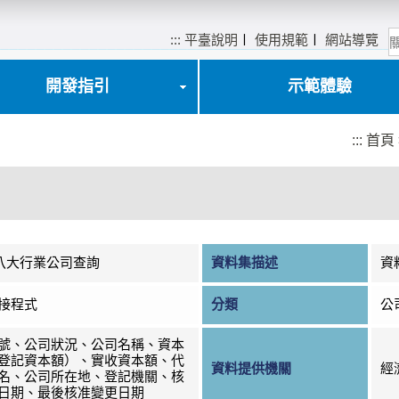
:::
平臺說明
〡
使用規範
〡
網站導覽
開發指引
示範體驗
:::
首頁
)八大行業公司查詢
資料集描述
資
接程式
分類
公
號、公司狀況、公司名稱、資本
登記資本額）、實收資本額、代
資料提供機關
經
名、公司所在地、登記機關、核
日期、最後核准變更日期