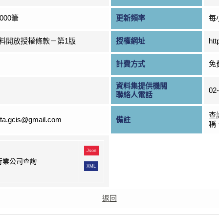
000筆
更新頻率
每
料開放授權條款－第1版
授權網址
htt
計費方式
免
資料集提供機關
02
聯絡人電話
查
ta.gcis@gmail.com
備註
稱
Json
行業公司查詢
XML
返回