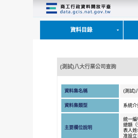
跳
到
主
要
內
資料目錄
容
區
塊
(測試)八大行業公司查詢
資料集名稱
(測試
資料集類型
系統介
統一編
總額（
主要欄位說明
表人姓
准設立