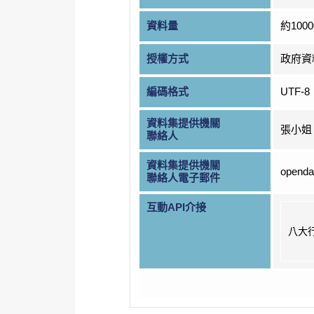
資料量
約1000
授權方式
政府資
編碼格式
UTF-8
資料集提供機關
張小姐
聯絡人
資料集提供機關
openda
聯絡人電子郵件
互動API介接
八大