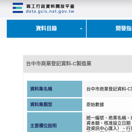
跳
到
主
要
內
資料目錄
開發指
容
區
塊
台中市商業登記資料-C製造業
資料集名稱
台中市商業登記資料-C
資料集類型
原始數據
統一編號、商業名稱、
資本額、核准設立日期
主要欄位說明
政資訊中心匯入）、行