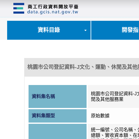
跳
到
主
要
內
資料目錄
開發指
容
區
塊
桃園市公司登記資料-J文化、運動、休閒及其他
桃園市公司登記資料-J
資料集名稱
閒及其他服務業
資料集類型
原始數據
統一編號、公司名稱、
總額、實收資本額、在