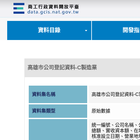
跳
到
主
要
內
資料目錄
開發指
容
區
塊
高雄市公司登記資料-C製造業
資料集名稱
高雄市公司登記資料-C
資料集類型
原始數據
統一編號、公司名稱、
總額、實收資本額、在
核准設立日期、營業地