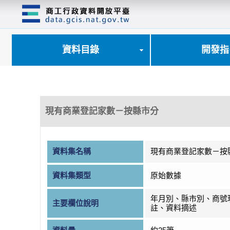
跳
到
主
要
內
資料目錄
開發指
容
區
塊
現有商業登記家數－按縣市分
資料集名稱
現有商業登記家數－按
資料集類型
原始數據
年月別、縣市別、商號
主要欄位說明
註、資料摘述