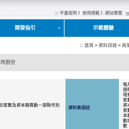
:::
平臺說明
〡
使用規範
〡
網站導覽
開發指引
示範體驗
:::
首頁
>
資料目錄
>
商
縣市別分
每
按
現
家
記家數及資本額異動－按縣市別
資
資料集描述
家
本
動
數