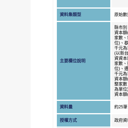
資料集類型
原始數
縣市別
資本額
家數、
位)、
千元為
(以新
資資本
主要欄位說明
家數、
位)、
千元為
資本額
整家數
為單位
資本額
資料量
約25筆
授權方式
政府資