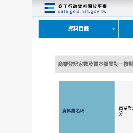
跳
到
主
要
內
資料目錄
容
區
塊
商業登記家數及資本額異動－按
商業登
資料集名稱
分