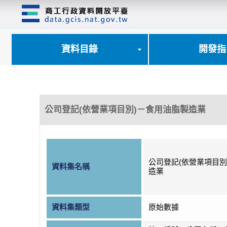
跳
到
主
要
內
資料目錄
開發指
容
區
塊
公司登記(依營業項目別)－食用油脂製造業
公司登記(依營業項目別
資料集名稱
造業
資料集類型
原始數據