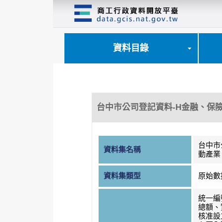
跳
到
主
要
內
資料目錄
容
區
塊
台中市公司登記資料-H金融、保
台中市
資料集名稱
動產業
資料集類型
原始數
統一編
總額、
核准設