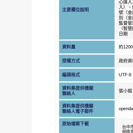
心匯入
入）、
主要欄位說明
號（金
別（金
監督管
（智慧
日期
資料量
約120
授權方式
政府資
編碼格式
UTF-8
資料集提供機關
張小姐
聯絡人
資料集提供機關
openda
聯絡人電子郵件
原始檔案下載
台中
保險