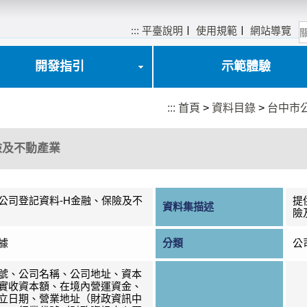
:::
平臺說明
〡
使用規範
〡
網站導覽
開發指引
示範體驗
:::
首頁
>
資料目錄
>
台中市
險及不動產業
公司登記資料-H金融、保險及不
提
資料集描述
險
據
分類
公
號、公司名稱、公司地址、資本
實收資本額、在境內營運資金、
立日期、營業地址（財政資訊中