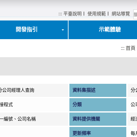
:::
平臺說明
〡
使用規範
〡
網站導覽
開發指引
示範體驗
:::
首頁
)分公司經理人查詢
資料集描述
分
接程式
分類
公
一編號、公司名稱
資料提供機關
經
更新頻率
每