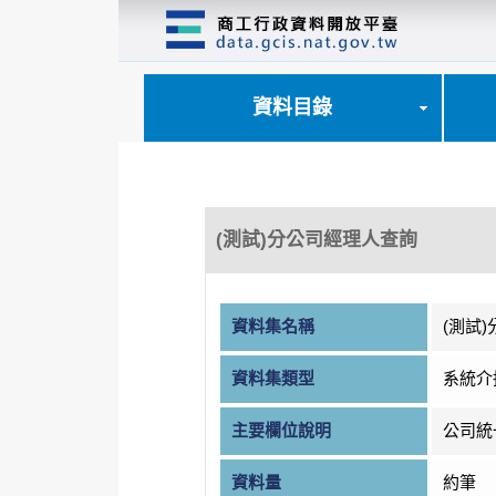
跳
到
主
要
內
資料目錄
容
區
塊
(測試)分公司經理人查詢
資料集名稱
(測試
資料集類型
系統介
主要欄位說明
公司統
資料量
約筆