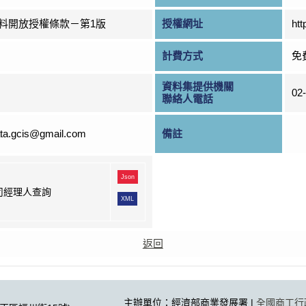
料開放授權條款－第1版
授權網址
htt
計費方式
免
資料集提供機關
02
聯絡人電話
ta.gcis@gmail.com
備註
Json
司經理人查詢
XML
返回
主辦單位：經濟部商業發展署 |
全國商工行