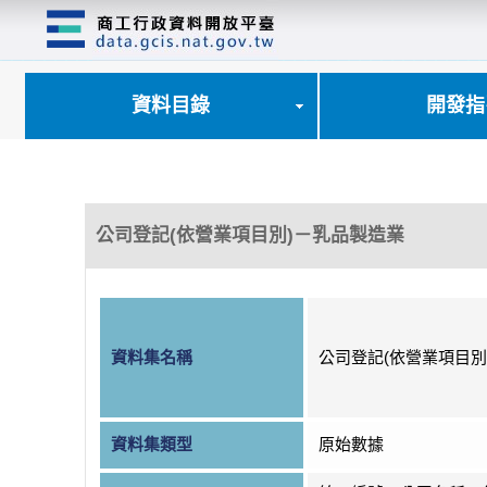
跳
到
主
要
內
資料目錄
開發指
容
區
塊
公司登記(依營業項目別)－乳品製造業
資料集名稱
公司登記(依營業項目別
資料集類型
原始數據