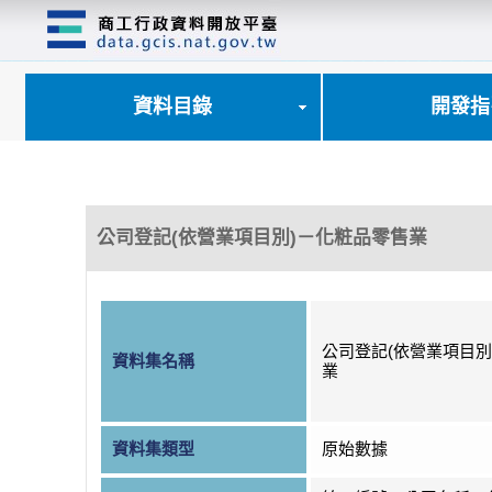
跳
到
主
要
內
資料目錄
開發指
容
區
塊
公司登記(依營業項目別)－化粧品零售業
公司登記(依營業項目別
資料集名稱
業
資料集類型
原始數據