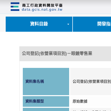
跳
到
主
要
內
資料目錄
開發指
容
區
塊
公司登記(依營業項目別)－眼鏡零售業
資料集名稱
公司登記(依營業項目別
資料集類型
原始數據