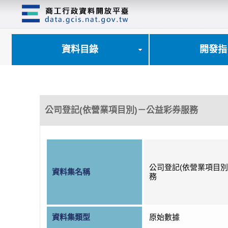
跳
到
主
要
內
資料目錄
開發指
容
區
塊
公司登記(依營業項目別)－公益彩券服務
公司登記(依營業項目別
資料集名稱
務
資料集類型
原始數據