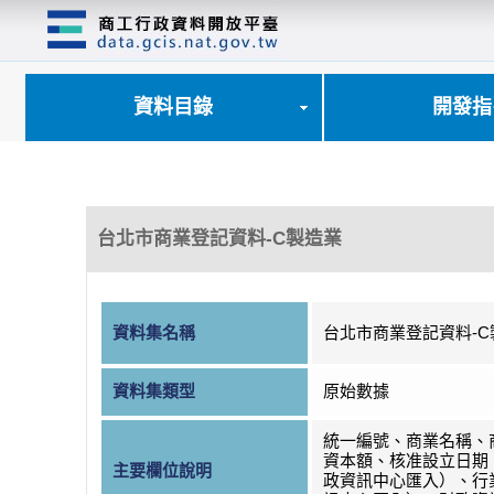
跳
到
主
要
內
資料目錄
開發指
容
區
塊
台北市商業登記資料-C製造業
資料集名稱
台北市商業登記資料-C
資料集類型
原始數據
統一編號、商業名稱、
資本額、核准設立日期
主要欄位說明
政資訊中心匯入）、行