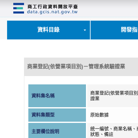
跳
到
主
要
內
資料目錄
開發指
容
區
塊
商業登記(依營業項目別)－管理系統驗證業
商業登記(依營業項目別
資料集名稱
證業
資料集類型
原始數據
統一編號、商業名稱、
主要欄位說明
狀態、備註