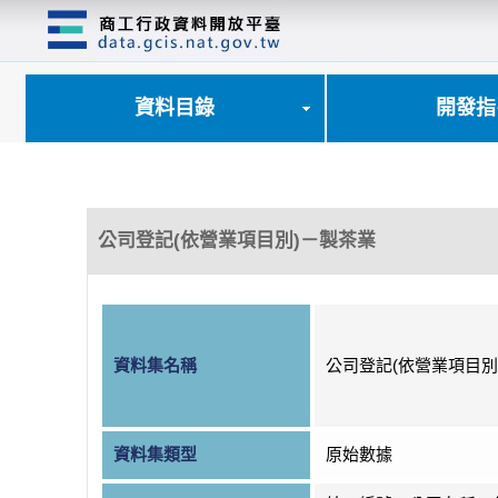
跳
到
主
要
內
資料目錄
開發指
容
區
塊
公司登記(依營業項目別)－製茶業
資料集名稱
公司登記(依營業項目別
資料集類型
原始數據