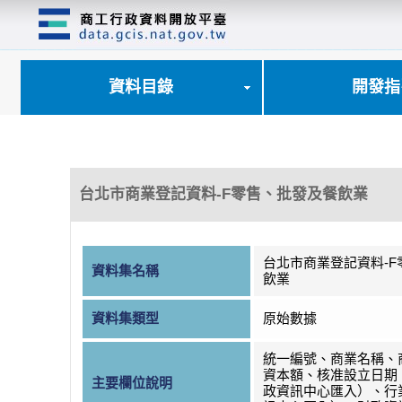
跳
到
主
要
內
資料目錄
開發指
容
區
塊
台北市商業登記資料-F零售、批發及餐飲業
台北市商業登記資料-
資料集名稱
飲業
資料集類型
原始數據
統一編號、商業名稱、
資本額、核准設立日期
主要欄位說明
政資訊中心匯入）、行