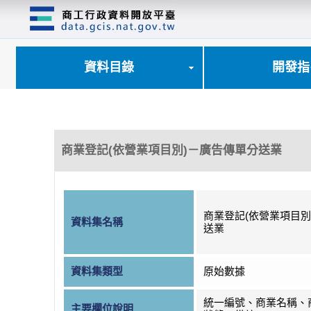
跳
到
主
要
內
資料目錄
開發指
容
區
塊
商業登記(依營業項目別)－廣告傳單分送業
商業登記(依營業項目別
資料集名稱
送業
資料集類型
原始數據
統一編號、商業名稱、
主要欄位說明