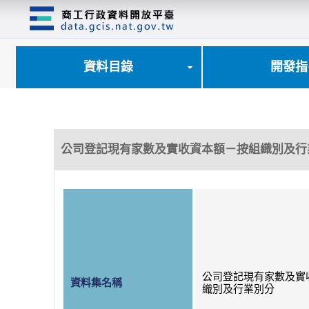
跳
到
主
要
內
資料目錄
開發指
容
區
塊
公司登記現有家數及實收資本額－按組織別及行
公司登記現有家數及實
資料集名稱
織別及行業別分