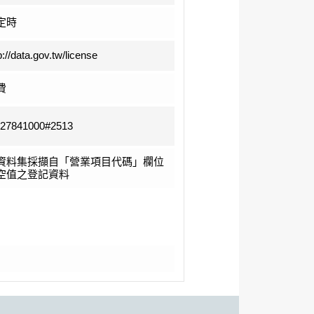
定時
p://data.gov.tw/license
費
-27841000#2513
資料集採擷自「營業項目代碼」欄位
空值之登記資料