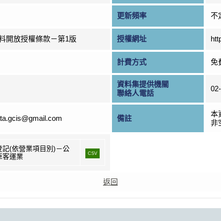
更新頻率
不
料開放授權條款－第1版
授權網址
htt
計費方式
免
資料集提供機關
02
聯絡人電話
本
ta.gcis@gmail.com
備註
非
登記(依營業項目別)－公
CSV
車客運業
返回