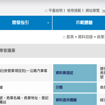
:::
平臺說明
〡
使用規範
〡
網站導覽
開發指引
示範體驗
:::
首頁
>
資料目錄
>
商業
汽車客運業
提
記(依營業項目別)－公路汽車客
資料集描述
商
號
據
分類
商
號、商業名稱、商業地址、登記
資料提供機關
經
備註