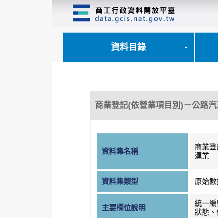
跳
到
主
要
內
資料目錄
容
區
塊
商業登記(依營業項目別)－公路
商業登
資料集名稱
運業
資料集類型
原始數
統一編
主要欄位說明
狀態、