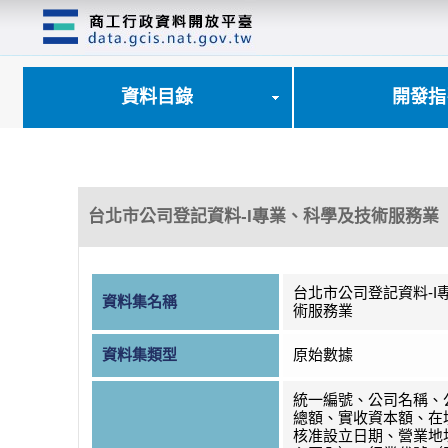
跳
到
主
要
內
資料目錄
開發指
容
區
塊
台北市公司登記資料-I專業、科學及技術服務業
台北市公司登記資料-I
資料集名稱
術服務業
資料集類型
原始數據
統一編號、公司名稱、
總額、實收資本額、在
核准設立日期、營業地