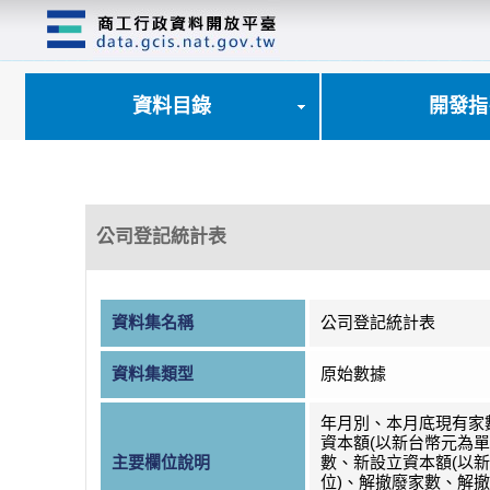
跳
到
主
要
內
資料目錄
開發指
容
區
塊
公司登記統計表
資料集名稱
公司登記統計表
資料集類型
原始數據
年月別、本月底現有家
資本額(以新台幣元為單
主要欄位說明
數、新設立資本額(以
位)、解撤廢家數、解撤