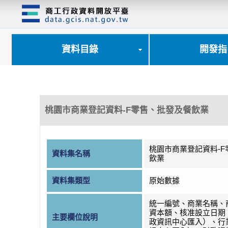
跳
到
主
要
內
資料目錄
開發指
容
區
塊
桃園市商業登記資料-F零售、批發及餐飲業
桃園市商業登記資料-
資料集名稱
飲業
資料集類型
原始數據
統一編號、商業名稱、
資本額、核准設立日期
主要欄位說明
政資訊中心匯入）、行