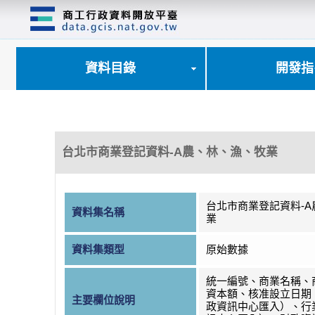
跳
到
主
要
內
資料目錄
開發指
容
區
塊
台北市商業登記資料-A農、林、漁、牧業
台北市商業登記資料-
資料集名稱
業
資料集類型
原始數據
統一編號、商業名稱、
資本額、核准設立日期
主要欄位說明
政資訊中心匯入）、行