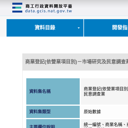
跳
到
主
要
內
資料目錄
開發指
容
區
塊
商業登記(依營業項目別)－市場研究及民意調查
商業登記(依營業項目別
資料集名稱
民意調查業
資料集類型
原始數據
統一編號、商業名稱、
主要欄位說明