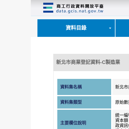
跳
到
主
要
內
資料目錄
容
區
塊
新北市商業登記資料-C製造業
資料集名稱
新北市
資料集類型
原始數
統一編
資本額
主要欄位說明
政資訊