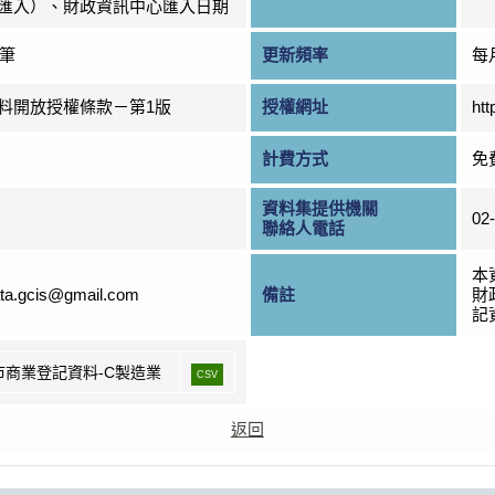
匯入）、財政資訊中心匯入日期
0筆
更新頻率
每
料開放授權條款－第1版
授權網址
htt
計費方式
免
資料集提供機關
02
聯絡人電話
本
ta.gcis@gmail.com
備註
財
記資
市商業登記資料-C製造業
CSV
返回