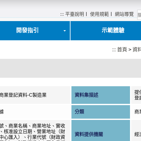
:::
平臺說明
〡
使用規範
〡
網站導覽
開發指引
示範體驗
:::
首頁
>
資
提
商業登記資料-C製造業
資料集描述
登
據
分類
商
號、商業名稱、商業地址、實收
、核准設立日期、營業地址（財
資料提供機關
經
中心匯入）、行業代號（財政資