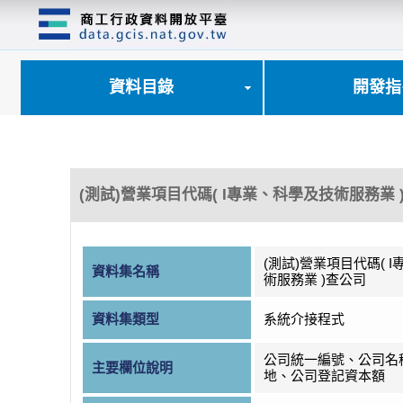
跳
到
主
要
內
資料目錄
開發指
容
區
塊
(測試)營業項目代碼( I專業、科學及技術服務業 
(測試)營業項目代碼( 
資料集名稱
術服務業 )查公司
資料集類型
系統介接程式
公司統一編號、公司名
主要欄位說明
地、公司登記資本額