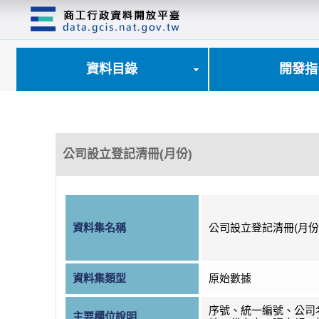
跳
到
主
要
內
資料目錄
開發指
容
區
塊
公司設立登記清冊(月份)
資料集名稱
公司設立登記清冊(月份
資料集類型
原始數據
序號、統一編號、公司
主要欄位說明