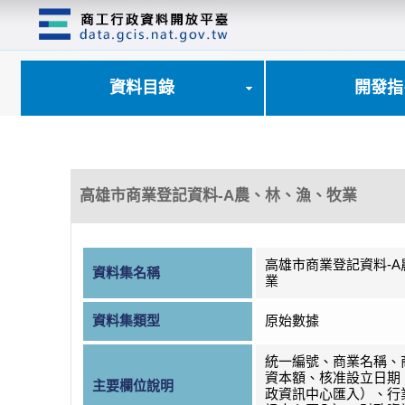
跳
到
主
要
內
資料目錄
開發指
容
區
塊
高雄市商業登記資料-A農、林、漁、牧業
高雄市商業登記資料-
資料集名稱
業
資料集類型
原始數據
統一編號、商業名稱、
資本額、核准設立日期
主要欄位說明
政資訊中心匯入）、行